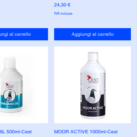
Prezzo
24,30 €
IVA inclusa
ngi al carrello
Aggiungi al carrello
L 500ml-Cest
MOOR ACTIVE 1000ml-Cest