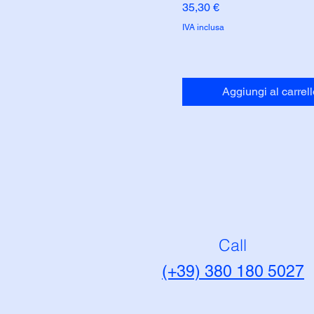
Prezzo
35,30 €
IVA inclusa
Aggiungi al carrell
Call
(+39) 380 180 5027