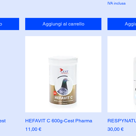
IVA inclusa
o
Aggiungi al carrello
Aggiu
est
HEFAVIT C 600g-Cest Pharma
RESPYNATUR
Prezzo
Prezzo
11,00 €
30,00 €