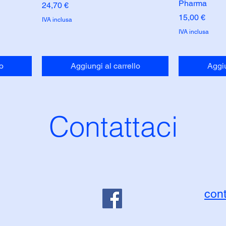
Pharma
Prezzo
24,70 €
Prezzo
15,00 €
IVA inclusa
IVA inclusa
o
Aggiungi al carrello
Aggiu
Contattaci
con