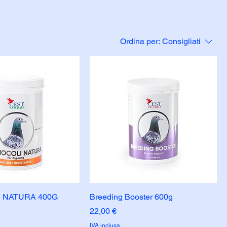
Ordina per:
Consigliati
 NATURA 400G
Breeding Booster 600g
Prezzo
22,00 €
IVA inclusa