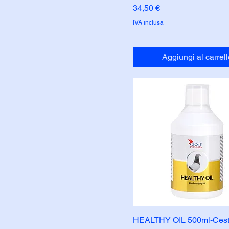
Prezzo
34,50 €
IVA inclusa
Aggiungi al carrell
HEALTHY OIL 500ml-Ces