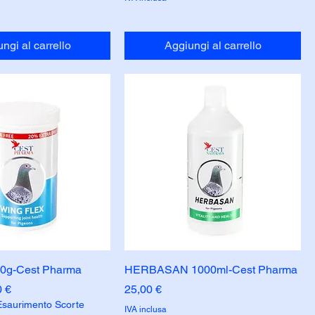
ngi al carrello
Aggiungi al carrello
00g-Cest Pharma
HERBASAN 1000ml-Cest Pharma
are
o scontato
Prezzo
0 €
25,00 €
Esaurimento Scorte
IVA inclusa