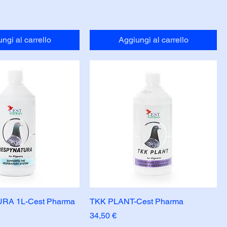
ngi al carrello
Aggiungi al carrello
A 1L-Cest Pharma
TKK PLANT-Cest Pharma
Prezzo
34,50 €