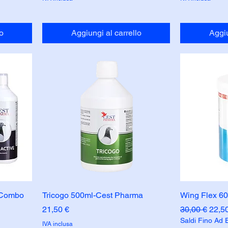
o
Aggiungi al carrello
Aggiu
 Combo
Tricogo 500ml-Cest Pharma
Wing Flex 6
Prezzo
Prezzo regol
Prezz
21,50 €
30,00 €
22,5
Saldi Fino Ad 
IVA inclusa