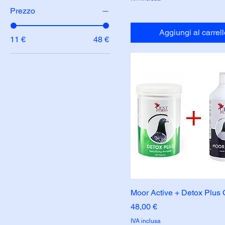
Prezzo
Aggiungi al carrell
11 €
48 €
Moor Active + Detox Plus
Prezzo
48,00 €
IVA inclusa