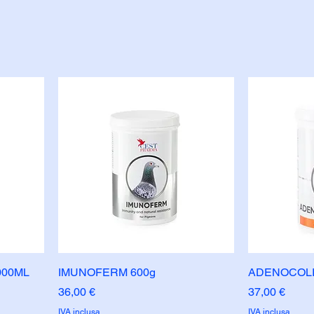
000ML
IMUNOFERM 600g
ADENOCOLI
Prezzo
Prezzo
36,00 €
37,00 €
IVA inclusa
IVA inclusa