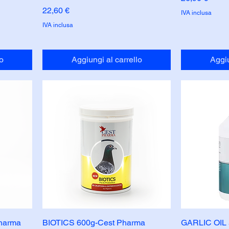
Prezzo
22,60 €
IVA inclusa
IVA inclusa
o
Aggiungi al carrello
Aggiu
harma
BIOTICS 600g-Cest Pharma
GARLIC OIL 