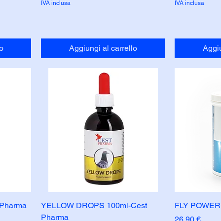
IVA inclusa
IVA inclusa
o
Aggiungi al carrello
Aggiu
 Pharma
YELLOW DROPS 100ml-Cest
FLY POWER 
Pharma
Prezzo
26,90 €