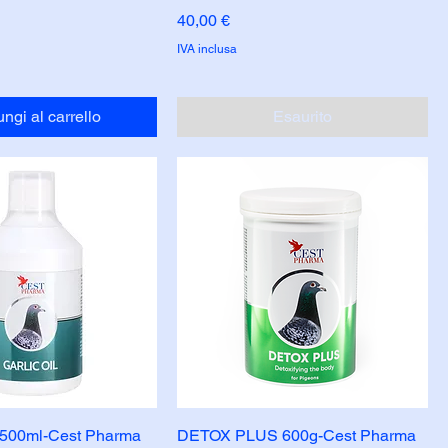
Prezzo
40,00 €
IVA inclusa
ngi al carrello
Esaurito
500ml-Cest Pharma
DETOX PLUS 600g-Cest Pharma