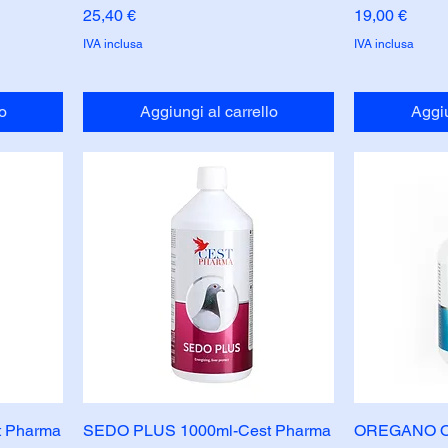
Prezzo
Prezzo
25,40 €
19,00 €
IVA inclusa
IVA inclusa
o
Aggiungi al carrello
Aggiu
t Pharma
SEDO PLUS 1000ml-Cest Pharma
OREGANO OI