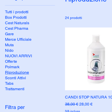
Tutti i prodotti
Box Prodotti
24 prodotti
Cest Naturals
Cest Pharma
Gare
Merce Ufficiale
Muta
Nido
NUOVI ARRIVI
Offerte
Polmark
Riproduzione
Sconti Attivi
Tabs
Trattamenti
CANDI STOP NATURA 1
Prezzo regolare
Prezzo scontato
38,00 €
28,00 €
Filtra per
IVA inclusa