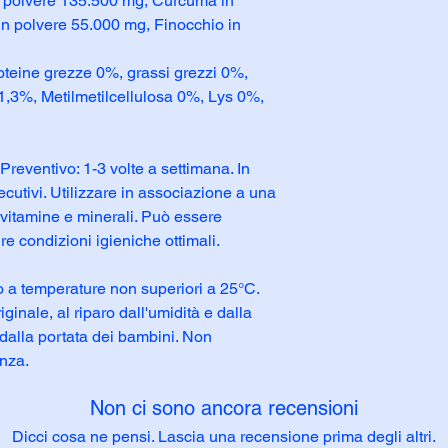
n polvere 135.500 mg, Curcuma in
n polvere 55.000 mg, Finocchio in
oteine ​​grezze 0%, grassi grezzi 0%,
 1,3%, Metilmetilcellulosa 0%, Lys 0%,
. Preventivo: 1-3 volte a settimana. In
ecutivi. Utilizzare in associazione a una
n vitamine e minerali. Può essere
e condizioni igieniche ottimali.
o a temperature non superiori a 25°C.
inale, al riparo dall'umidità e dalla
i dalla portata dei bambini. Non
enza.
Non ci sono ancora recensioni
Dicci cosa ne pensi. Lascia una recensione prima degli altri.