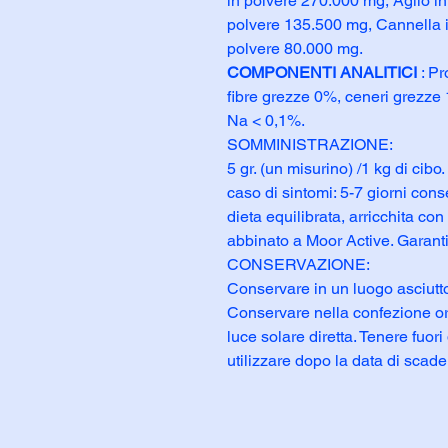
in polvere 270.000 mg, Aglio i
polvere 135.500 mg, Cannella i
polvere 80.000 mg.
COMPONENTI ANALITICI
: Pr
fibre grezze 0%, ceneri grezze
Na < 0,1%.
SOMMINISTRAZIONE:
5 gr. (un misurino) /1 kg di cibo
caso di sintomi: 5-7 giorni cons
dieta equilibrata, arricchita co
abbinato a Moor Active. Garantir
CONSERVAZIONE:
Conservare in un luogo asciutt
Conservare nella confezione orig
luce solare diretta. Tenere fuor
utilizzare dopo la data di scad